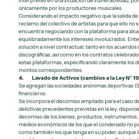
intérpretes en una situación de vulnerabilidad, po
únicamente por los productores musicales.
Considerando el impacto negativo que la salida de S
reclamo del colectivo de artistas para que ello no
encuentra negociando con la plataforma para alca
equilibradamente los intereses involucrados. En
solución a nivel contractual, tanto en los acuerdos 
discográficas, así como en los contratos celebrados
estas plataformas, especificando claramente los des
montos correspondientes.
4. Lavado de Activos (cambios a la Ley N° 19
Se agregan las sociedades anónimas deportivas (
financieros.
Se incorpora el decomiso ampliado para el caso de
delictivas precedentes previstas en la ley, dispon
decomiso de los bienes, productos, instrumentos, 
medios económicos de los que el condenado no pueda
como también los que tenga en su poder, aunque la 