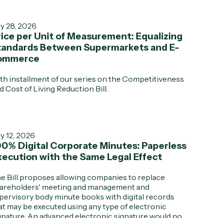
ly 28, 2026
ice per Unit of Measurement: Equalizing
tandards Between Supermarkets and E-
ommerce
fth installment of our series on the Competitiveness
d Cost of Living Reduction Bill.
ly 12, 2026
00% Digital Corporate Minutes: Paperless
xecution with the Same Legal Effect
e Bill proposes allowing companies to replace
areholders' meeting and management and
pervisory body minute books with digital records
at may be executed using any type of electronic
gnature. An advanced electronic signature would no