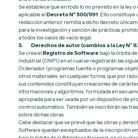
Se establece que en todo lo no previsto en la ley o
aplicable el
Decreto Nº 500/991
. Ello constituy
redacción anterior remitía a dicho decreto únicam
para la investigación y sanción de prácticas prohib
a todos los casos de vacío legal.
3. Derechos de autor (cambios a la Ley N° 9.
Se crea el
Registro de Software
bajo la órbita d
Industrial (DNPI) en el cual se registrarán las sig
Ordenador (programas fuente o programas objeto).
otros materiales, en cualquier forma, que por razo
sus contenidos constituyan creaciones de carácter i
informaciones y algoritmos, formulada en secuenc
apropiada para ser usada por un dispositivo de p
control automático. También se inscribirán las tr
sobre dichas obras.
Cabe destacar que se prevé que las obras y derech
Software quedan exceptuados de la inscripción en
bajo la órbita de la Biblioteca Nacional, en el cual