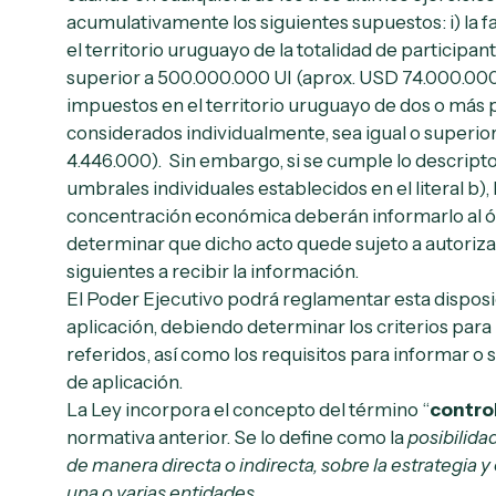
acumulativamente los siguientes supuestos: i) la f
el territorio uruguayo de la totalidad de participan
superior a 500.000.000 UI (aprox. USD 74.000.000); 
impuestos en el territorio uruguayo de dos o más p
considerados individualmente, sea igual o superio
4.446.000). Sin embargo, si se cumple lo descripto e
umbrales individuales establecidos en el literal b),
concentración económica deberán informarlo al ó
determinar que dicho acto quede sujeto a autorizac
siguientes a recibir la información.
El Poder Ejecutivo podrá reglamentar esta dispos
aplicación, debiendo determinar los criterios para 
referidos, así como los requisitos para informar o s
de aplicación.
La Ley incorpora el concepto del término “
contro
normativa anterior. Se lo define como la
posibilida
de manera directa o indirecta, sobre la estrategia
una o varias entidades
.