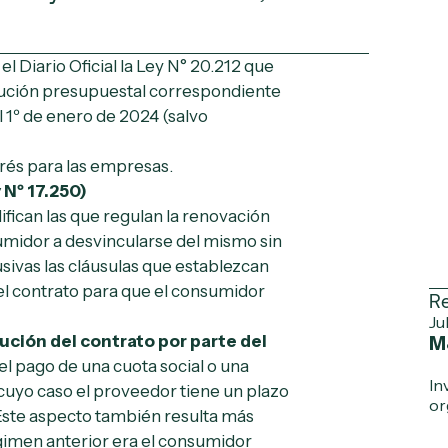
l Diario Oficial la Ley N° 20.212 que
cución presupuestal correspondiente
del 1º de enero de 2024 (salvo
rés para las empresas.
Nº 17.250)
ifican las que regulan la renovación
sumidor a desvincularse del mismo sin
sivas las cláusulas que establezcan
del contrato para que el consumidor
Re
Ju
lución del contrato por parte del
M
el pago de una cuota social o una
In
 cuyo caso el proveedor tiene un plazo
or
 Este aspecto también resulta más
gimen anterior era el consumidor