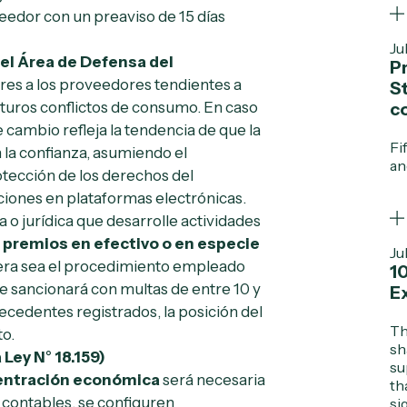
eedor con un preaviso de 15 días
Ju
el Área de Defensa del
Pr
ares a los proveedores tendientes a
S
turos conflictos de consumo. En caso
c
 cambio refleja la tendencia de que la
Fi
 la confianza, asumiendo el
an
otección de los derechos del
iones en plataformas electrónicas.
a o jurídica que desarrolle actividades
 premios en efectivo o en especie
Ju
iera sea el procedimiento empleado
1
se sancionará con multas de entre 10 y
E
ecedentes registrados, la posición del
Th
to.
sh
a
Ley N° 18.159)
su
ncentración económica
será necesaria
th
s contables, se configuren
si