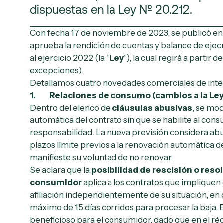
dispuestas en la Ley Nº 20.212.
Con fecha 17 de noviembre de 2023, se publicó en e
aprueba la rendición de cuentas y balance de eje
al ejercicio 2022 (la “
Ley
”), la cual regirá a partir 
excepciones).
Detallamos cuatro novedades comerciales de inte
1. Relaciones de consumo (cambios a la Ley 
Dentro del elenco de
cláusulas abusivas
, se mod
automática del contrato sin que se habilite al con
responsabilidad. La nueva previsión considera abu
plazos límite previos a la renovación automática 
manifieste su voluntad de no renovar.
Se aclara que la
posibilidad de rescisión o reso
consumidor
aplica a los contratos que impliquen 
afiliación independientemente de su situación, en
máximo de 15 días corridos para procesar la baja.
beneficioso para el consumidor, dado que en el ré