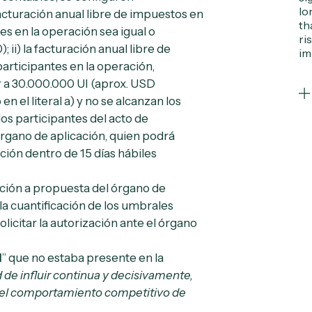
lo
acturación anual libre de impuestos en
th
tes en la operación sea igual o
ri
ii) la facturación anual libre de
im
articipantes en la operación,
r a 30.000.000 UI (aprox. USD
n el literal a) y no se alcanzan los
 los participantes del acto de
rgano de aplicación, quien podrá
ión dentro de 15 días hábiles
ición a propuesta del órgano de
la cuantificación de los umbrales
olicitar la autorización ante el órgano
l
” que no estaba presente en la
d de influir continua y decisivamente,
 y el comportamiento competitivo de