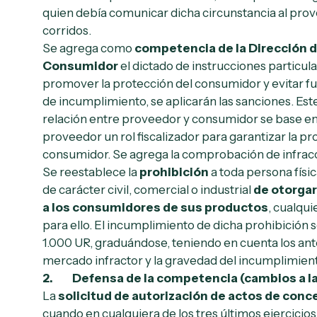
quien debía comunicar dicha circunstancia al prov
corridos.
Se agrega como
competencia de la Dirección d
Consumidor
el dictado de instrucciones particul
promover la protección del consumidor y evitar fu
de incumplimiento, se aplicarán las sanciones. Este
relación entre proveedor y consumidor se base en
proveedor un rol fiscalizador para garantizar la pr
consumidor. Se agrega la comprobación de infracc
Se reestablece la
prohibición
a toda persona físic
de carácter civil, comercial o industrial
de otorgar
a los consumidores de sus productos
, cualqu
para ello. El incumplimiento de dicha prohibición 
1.000 UR, graduándose, teniendo en cuenta los ant
mercado infractor y la gravedad del incumplimien
2. Defensa de la competencia
(cambios a l
La
solicitud de autorización de actos de co
cuando en cualquiera de los tres últimos ejercicio