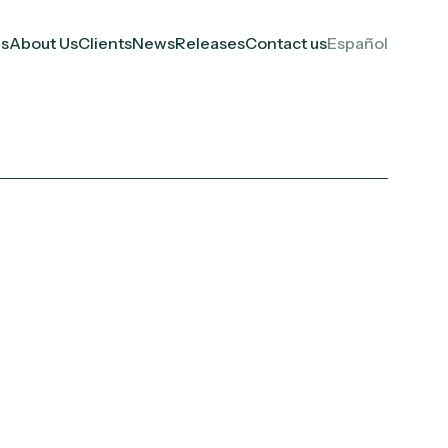
es
About Us
Clients
News
Releases
Contact us
Español