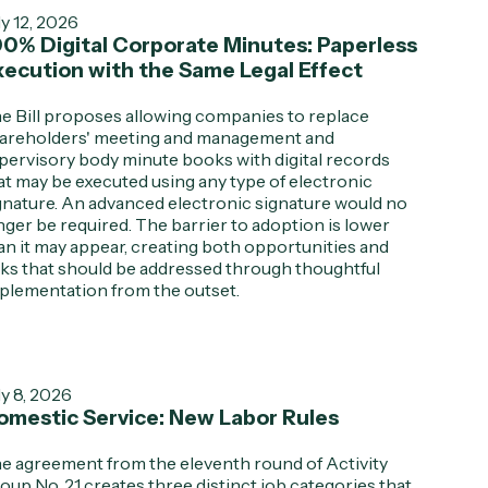
ly 12, 2026
00% Digital Corporate Minutes: Paperless
xecution with the Same Legal Effect
e Bill proposes allowing companies to replace
areholders' meeting and management and
pervisory body minute books with digital records
at may be executed using any type of electronic
gnature. An advanced electronic signature would no
nger be required. The barrier to adoption is lower
an it may appear, creating both opportunities and
sks that should be addressed through thoughtful
plementation from the outset.
ly 8, 2026
omestic Service: New Labor Rules
e agreement from the eleventh round of Activity
oup No. 21 creates three distinct job categories that