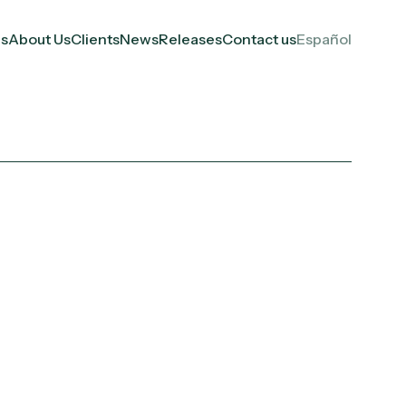
es
About Us
Clients
News
Releases
Contact us
Español