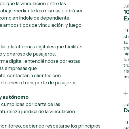
e que la vinculación entre las
Ju
trabajo mediante las mismas podrá ser
1
 como en índole de dependiente.
E
a ambos tipos de vinculación, y luego
Th
sh
su
 las plataformas digitales que facilitan
th
si
o y oneroso de pasajeros.
lo
orma digital, entendiéndose por estas
th
las empresas que
ri
o, contactan a clientes con
im
de bienes o transporte de pasajeros
 y autónomo
Ju
cumplidas por parte de las
D
uraleza jurídica de la vinculación.
Th
monitoreo, debiendo respetarse los principios
Gr