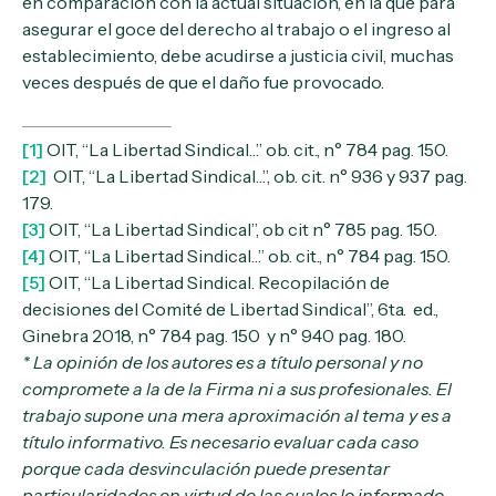
en comparación con la actual situación, en la que para
asegurar el goce del derecho al trabajo o el ingreso al
establecimiento, debe acudirse a justicia civil, muchas
veces después de que el daño fue provocado.
[1]
OIT, “La Libertad Sindical…” ob. cit., n° 784 pag. 150.
[2]
OIT, “La Libertad Sindical…”, ob. cit. n° 936 y 937 pag.
179.
[3]
OIT, “La Libertad Sindical”, ob cit n° 785 pag. 150.
[4]
OIT, “La Libertad Sindical…” ob. cit., n° 784 pag. 150.
[5]
OIT, “La Libertad Sindical. Recopilación de
decisiones del Comité de Libertad Sindical”, 6ta. ed.,
Ginebra 2018, n° 784 pag. 150 y n° 940 pag. 180.
*
La opinión de los autores es a título personal y no
compromete a la de la Firma ni a sus profesionales. El
trabajo supone una mera aproximación al tema y es a
título informativo. Es necesario evaluar cada caso
porque cada desvinculación puede presentar
particularidades en virtud de las cuales lo informado