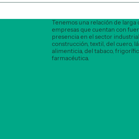
Tenemos una relación de larga 
empresas que cuentan con fuer
presencia en el sector industrial
construcción, textil, del cuero, lá
alimenticia, del tabaco, frigorífi
farmacéutica.