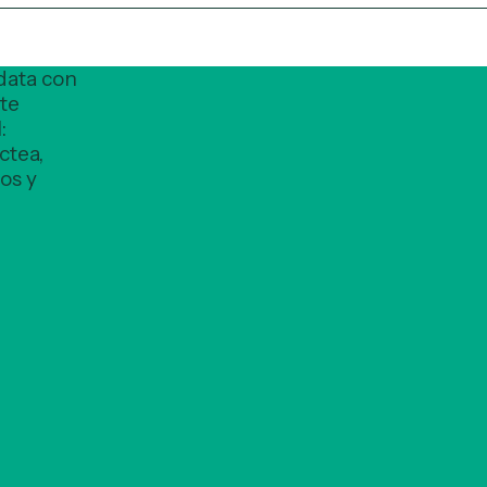
data con
te
:
ctea,
cos y