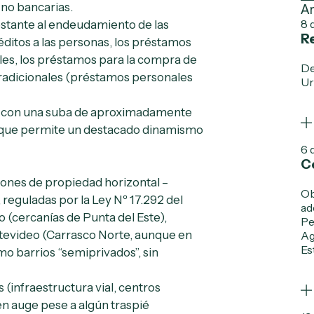
 no bancarias.
Ar
8 
estante al endeudamiento de las
Re
éditos a las personas, los préstamos
les, los préstamos para la compra de
De
tradicionales (préstamos personales
Ur
io con una suba de aproximadamente
o que permite un destacado dinamismo
6 
C
iones de propiedad horizontal –
Ob
 reguladas por la Ley Nº 17.292 del
ad
 (cercanías de Punta del Este),
Pe
tevideo (Carrasco Norte, aunque en
Ag
Es
mo barrios “semiprivados”, sin
 (infraestructura vial, centros
 en auge pese a algún traspié