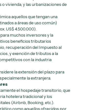
 o vivienda, y las urbanizaciones de
ómica aquellos que tengan una
stinados a áreas de uso común)
ox. US$ 4.500.000).
 para muchos inversores y la
tivos beneficios tributarios
io, recuperación del Impuesto al
os, y exención de tributos a la
ompetitivos con la industria
nsidere la extensión del plazo para
especialmente la extranjera.
ares
camente el hospedaje transitorio, que
ria hotelera tradicional y los
tales (Airbnb, Booking, etc.).
urístico como aquellos ofrecidos por