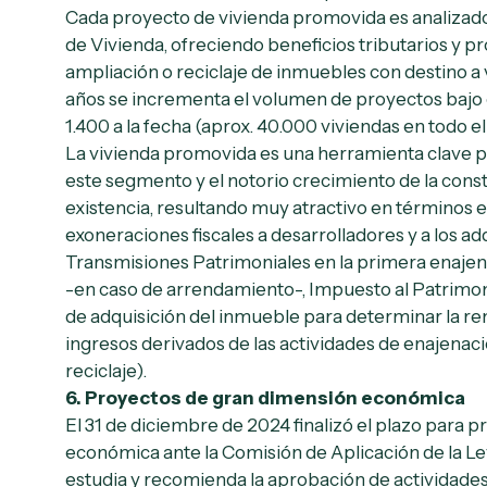
Cada proyecto de vivienda promovida es analizado
de Vivienda, ofreciendo beneficios tributarios y p
ampliación o reciclaje de inmuebles con destino a v
años se incrementa el volumen de proyectos bajo 
1.400 a la fecha (aprox. 40.000 viviendas en todo 
La vivienda promovida es una herramienta clave pa
este segmento y el notorio crecimiento de la con
existencia, resultando muy atractivo en términos
exoneraciones fiscales a desarrolladores y a los a
Transmisiones Patrimoniales en la primera enajena
-en caso de arrendamiento-, Impuesto al Patrimon
de adquisición del inmueble para determinar la rent
ingresos derivados de las actividades de enajenaci
reciclaje).
6.
Proyectos de gran dimensión económica
El 31 de diciembre de 2024 finalizó el plazo para
económica ante la Comisión de Aplicación de la L
estudia y recomienda la aprobación de actividades