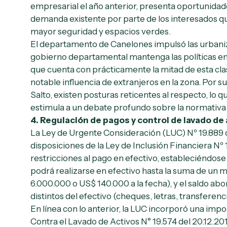
empresarial el año anterior, presenta oportunidade
demanda existente por parte de los interesados qu
mayor seguridad y espacios verdes.
El departamento de Canelones impulsó las urbaniz
gobierno departamental mantenga las políticas e
que cuenta con prácticamente la mitad de esta cla
notable influencia de extranjeros en la zona. Por s
Salto, existen posturas reticentes al respecto, lo q
estimula a un debate profundo sobre la normativa
4.
Regulación de pagos y control de lavado de 
La Ley de Urgente Consideración (LUC) Nº 19.889 
disposiciones de la Ley de Inclusión Financiera Nº
restricciones al pago en efectivo, estableciéndose
podrá realizarse en efectivo hasta la suma de un m
6.000.000 o US$ 140.000 a la fecha), y el saldo a
distintos del efectivo (cheques, letras, transferenci
En línea con lo anterior, la LUC incorporó una impo
Contra el Lavado de Activos N° 19.574 del 20.12.20