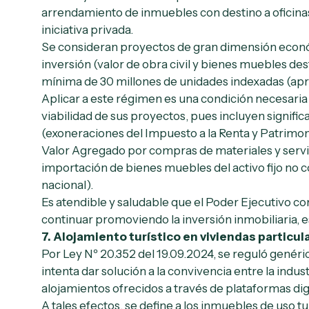
arrendamiento de inmuebles con destino a oficinas
iniciativa privada.
Se consideran proyectos de gran dimensión econ
inversión (valor de obra civil y bienes muebles de
mínima de 30 millones de unidades indexadas (apr
Aplicar a este régimen es una condición necesaria
viabilidad de sus proyectos, pues incluyen significa
(exoneraciones del Impuesto a la Renta y Patrimon
Valor Agregado por compras de materiales y servici
importación de bienes muebles del activo fijo no c
nacional).
Es atendible y saludable que el Poder Ejecutivo co
continuar promoviendo la inversión inmobiliaria, 
7.
Alojamiento turístico en viviendas particul
Por Ley Nº 20.352 del 19.09.2024, se reguló genéri
intenta dar solución a la convivencia entre la indust
alojamientos ofrecidos a través de plataformas digi
A tales efectos, se define a los inmuebles de uso t