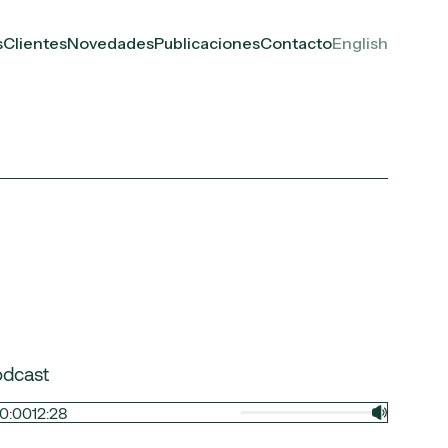
s
Clientes
Novedades
Publicaciones
Contacto
English
odcast
0:00
12:28