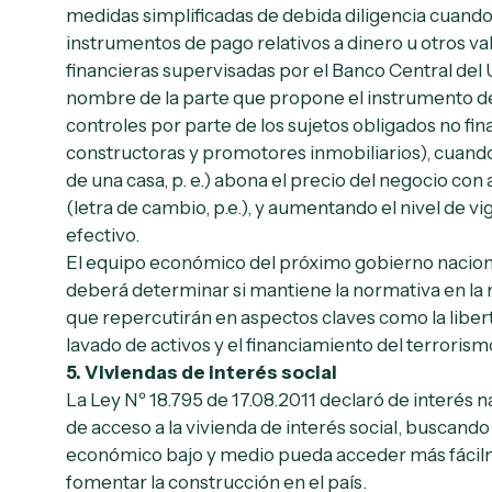
medidas simplificadas de debida diligencia cuand
instrumentos de pago relativos a dinero u otros va
financieras supervisadas por el Banco Central del 
nombre de la parte que propone el instrumento de 
controles por parte de los sujetos obligados no fin
constructoras y promotores inmobiliarios), cuand
de una casa, p. e.) abona el precio del negocio co
(letra de cambio, p.e.), y aumentando el nivel de v
efectivo.
El equipo económico del próximo gobierno naciona
deberá determinar si mantiene la normativa en la
que repercutirán en aspectos claves como la liberta
lavado de activos y el financiamiento del terrorism
5.
Viviendas de interés social
La Ley Nº 18.795 de 17.08.2011 declaró de interés n
de acceso a la vivienda de interés social, buscando
económico bajo y medio pueda acceder más fácil
fomentar la construcción en el país.