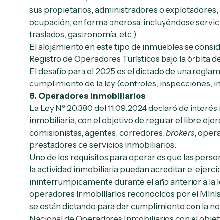
sus propietarios, administradores o explotadores,
ocupación, en forma onerosa, incluyéndose servic
traslados, gastronomía, etc.).
El alojamiento en este tipo de inmuebles se consid
Registro de Operadores Turísticos bajo la órbita d
El desafío para el 2025 es el dictado de una regl
cumplimiento de la ley (controles, inspecciones, 
8.
Operadores Inmobiliarios
La Ley Nº 20.380 del 11.09.2024 declaró de interés 
inmobiliaria, con el objetivo de regular el libre eje
comisionistas, agentes, corredores,
brokers
, oper
prestadores de servicios inmobiliarios.
Uno de los requisitos para operar es que las persona
la actividad inmobiliaria puedan acreditar el ejerci
ininterrumpidamente durante el año anterior a la l
operadores inmobiliarios reconocidos por el Minis
se están dictando para dar cumplimiento con la nor
Nacional de Operadores Inmobiliarios con el objeto