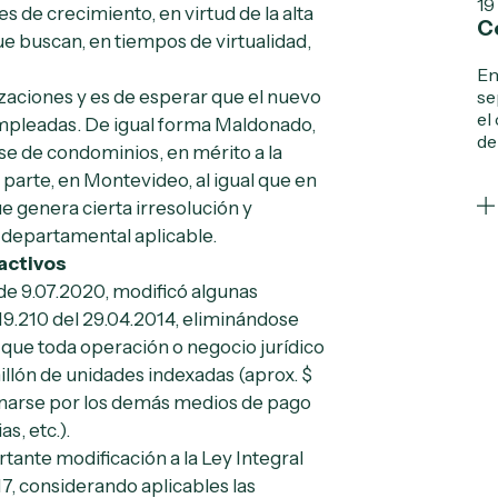
19
s de crecimiento, en virtud de la alta
C
e buscan, en tiempos de virtualidad,
En
aciones y es de esperar que el nuevo
se
el
mpleadas. De igual forma Maldonado,
de
se de condominios, en mérito a la
u parte, en Montevideo, al igual que en
ue genera cierta irresolución y
 departamental aplicable.
activos
de 9.07.2020, modificó algunas
 19.210 del 29.04.2014, eliminándose
 que toda operación o negocio jurídico
illón de unidades indexadas (aprox. $
bonarse por los demás medios de pago
as, etc.).
rtante modificación a la Ley Integral
17, considerando aplicables las