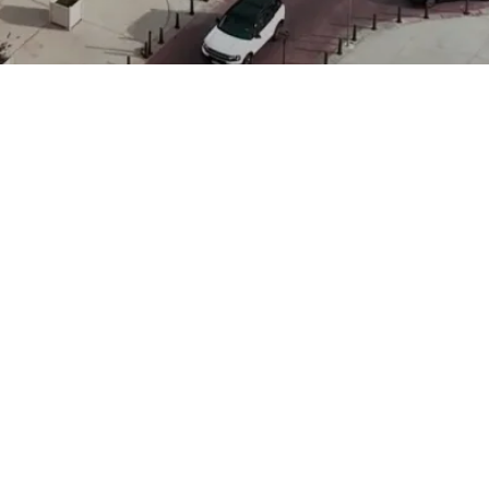
Otros servicios dentro de
Corporativo - M&A
Comercial
M&A
Societario
Gobierno Corporativo
Startups
Planificación patrimonial y Empresas
Familiares