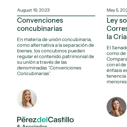
August 19, 2023
May 5, 20
Convenciones
Ley s
concubinarias
Corre
la Cri
En materia de unión concubinaria,
como alternativa a la separación de
El Senado
bienes, los concubinos pueden
como de 
regular el contenido patrimonial de
Comparam
su unión a través de las
con el de
denominadas “Convenciones
énfasis e
Concubinarias”.
tenencia y
menores 