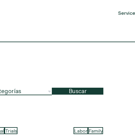
Servic
Buscar
al
Trials
Labor
Family