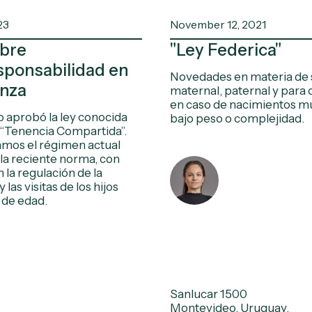
23
November 12, 2021
obre
"Ley Federica"
sponsabilidad en
Novedades en materia de 
anza
maternal, paternal y para 
en caso de nacimientos mú
 aprobó la ley conocida
bajo peso o complejidad.
“Tenencia Compartida”.
os el régimen actual
 la reciente norma, con
n la regulación de la
 las visitas de los hijos
de edad.
Sanlucar 1500
Montevideo, Uruguay.