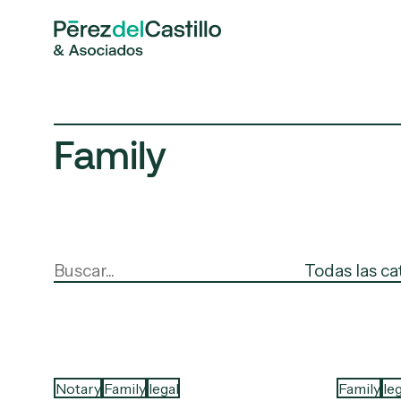
Family
Notary
Family
legal
Family
leg