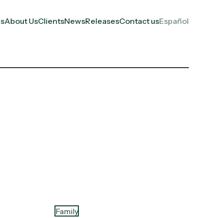
es
About Us
Clients
News
Releases
Contact us
Español
Family