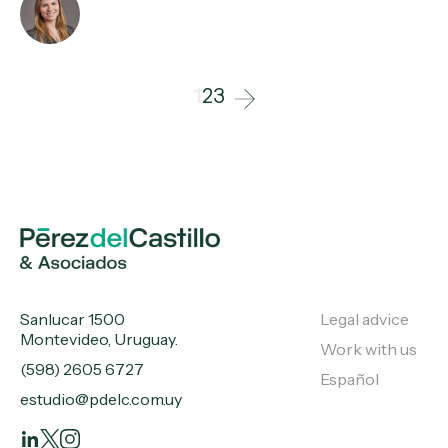
1
2
3
Sanlucar 1500
Legal advice
Montevideo, Uruguay.
Work with us
(598) 2605 6727
Español
estudio@pdelc.com.uy