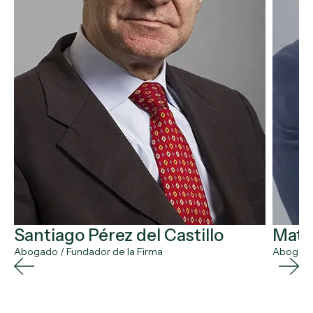
Santiago Pérez del Castillo
Matía
Abogado / Fundador de la Firma
Abogado 